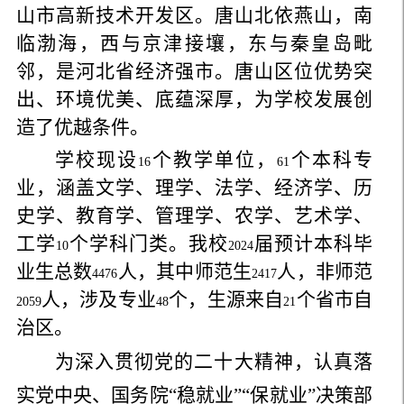
山市高新技术开发区。唐山北依燕山，南
临渤海，西与京津接壤，东与秦皇岛毗
邻，是河北省经济强市。唐山区位优势突
出、环境优美、底蕴深厚，为学校发展创
造了优越条件。
学校现设
个教学单位，
个本科专
16
61
业，涵盖文学、理学、法学、经济学、历
史学、教育学、管理学、农学、艺术学、
工学
个学科门类。我校
届预计本科毕
10
2024
业生总数
人，其中师范生
人，非师范
4476
2417
人，涉及专业
个，生源来自
个省市自
2059
48
21
治区。
为深入贯彻党的二十大精神，认真落
实党中央、国务院“稳就业”“保就业”决策部