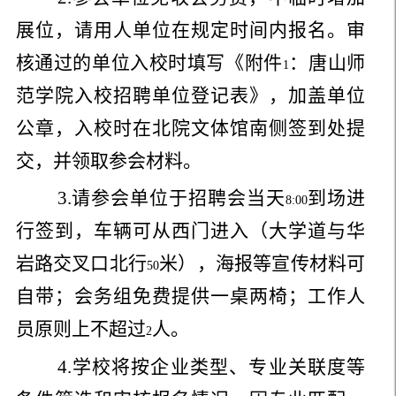
展位，请用人单位在规定时间内报名。审
核通过的单位入校时填写《附件
：唐山师
1
范学院入校招聘单位登记表》，加盖单位
公章，入校时在北院文体馆南侧签到处提
交，并领取参会材料。
3.
请参会单位于招聘会当天
到场进
8:00
行签到，车辆可从西门进入（大学道与华
岩路交叉口北行
米），海报等宣传材料可
50
自带；会务组免费提供一桌两椅；工作人
员原则上不超过
人。
2
4.
学校将按企业类型、专业关联度等