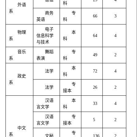
科
外语
系
商务
专
66
3
英语
科
电子
物理
本
信息科学
64
4
系
科
与技术
音乐
舞蹈
专
49
2
系
表演
科
本
法学
72
4
科
政史
系
专
法学
26
2
接本
汉语
本
33
4
言文学
科
汉语
专
5
2
言文学
接本
中文
专
系
文秘
136
2