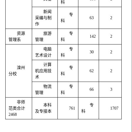
科
新闻
专
采编与制
63
2
科
作
资源
旅游
专
142
2
管理系
管理
科
电脑
专
30
2
艺术设计
科
计算
滦州
专
机应用技
62
2
分校
科
术
物流
专
66
3
管理
科
非师
本科
专
范类合计
761
1707
及专接本
科
2468