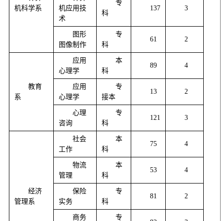
专
机科学系
机应用技
137
3
科
术
图形
专
61
2
图像制作
科
应用
本
89
4
心理学
科
教育
应用
专
13
2
系
心理学
接本
心理
专
121
3
咨询
科
社会
本
75
4
工作
科
物流
本
53
4
管理
科
经济
保险
专
81
2
管理系
实务
科
商务
专