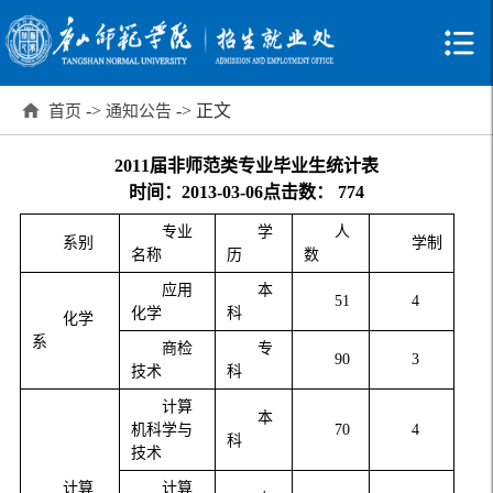
->
-> 正文
首页
通知公告
2011届非师范类专业毕业生统计表
时间：2013-03-06
点击数：
774
专业
学
人
系别
学制
名称
历
数
应用
本
51
4
化学
科
化学
系
商检
专
90
3
技术
科
计算
本
机科学与
70
4
科
技术
计算
计算