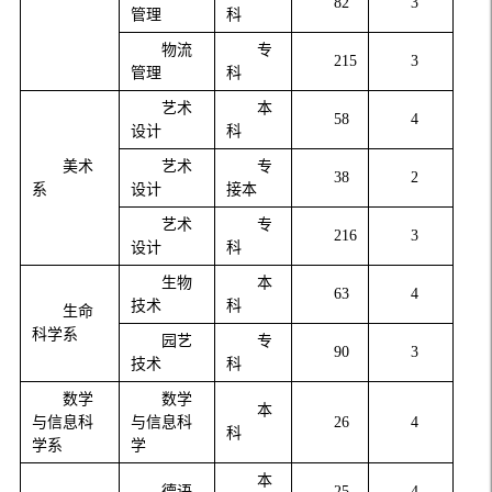
82
3
管理
科
物流
专
215
3
管理
科
艺术
本
58
4
设计
科
美术
艺术
专
38
2
系
设计
接本
艺术
专
216
3
设计
科
生物
本
63
4
技术
科
生命
科学系
园艺
专
90
3
技术
科
数学
数学
本
与信息科
与信息科
26
4
科
学系
学
本
德语
25
4